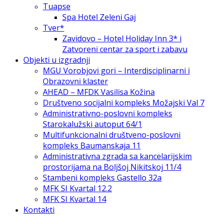
Tuapse
Spa Hotel Zeleni Gaj
Tver*
Zavidovo – Hotel Holiday Inn 3* i
Zatvoreni centar za sport i zabavu
Objekti u izgradnji
MGU Vorobjovi gori – Interdisciplinarni i
Obrazovni klaster
AHEAD – MFDK Vasilisa Kožina
Društveno socijalni kompleks Možajski Val 7
Administrativno-poslovni kompleks
Starokalužski autoput 64/1
Multifunkcionalni društveno-poslovni
kompleks Baumanskaja 11
Administrativna zgrada sa kancelarijskim
prostorijama na Boljšoj Nikitskoj 11/4
Stambeni kompleks Gastello 32а
MFK SI Kvartal 12.2
MFK SI Kvartal 14
Kontakti