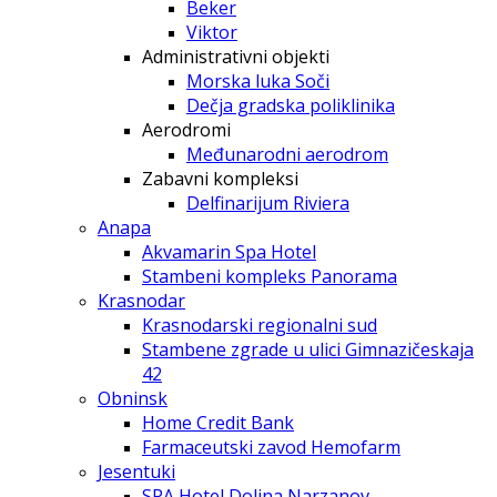
Beker
Viktor
Administrativni objekti
Morska luka Soči
Dečja gradska poliklinika
Aerodromi
Međunarodni aerodrom
Zabavni kompleksi
Delfinarijum Riviera
Anapa
Akvamarin Spa Hotel
Stambeni kompleks Panorama
Krasnodar
Krasnodarski regionalni sud
Stambene zgrade u ulici Gimnazičeskaja
42
Obninsk
Home Credit Bank
Farmaceutski zavod Hemofarm
Jesentuki
SPA Hotel Dolina Narzanov