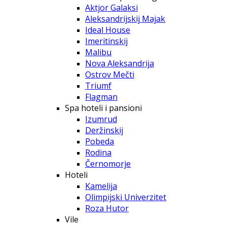
Aktjor Galaksi
Aleksandrijskij Majak
Ideal House
Imeritinskij
Malibu
Nova Aleksandrija
Ostrov Mečti
Triumf
Flagman
Spa hoteli i pansioni
Izumrud
Deržinskij
Pobeda
Rodina
Černomorje
Hoteli
Kamelija
Olimpijski Univerzitet
Roza Hutor
Vile