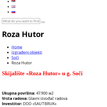
Roza Hutor
Home
Izgrađeni objekti
Soči
Roza Hutor
Skijalište
«
Roza Hutor
»
u g. Soči
Ukupna površina:
47.900 м2
Vrsta radova:
Glavni izvođač radova
Investitor:
DOO «SAUTBRUK»