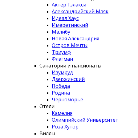
Актёр Гэлакси
Александрийский Маяк
Идеал Хаус
Имеретинский
Малибу
Новая Александрия
Остров Мечты
Триумф
Флагман
Санатории и пансионаты
Изумруд
Дзержинский
Победа
Родина
Черноморье
Отели
Камелия
Олимпийский Университет
Роза Хутор
Виллы