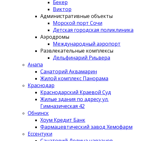
Бекер
Виктор
Административные объекты
Морской порт Сочи
Детская городская поликлиника
Аэродромы
Международный аэропорт
Развлекательные комплексы
Дельфинарий Риьвера
Анапа
Санаторий Аквамарин
Жилой комплекс Панорама
Краснодар
Краснодарский Краевой Суд
Жилые здания по адресу ул.
Гимназическая 42
Обнинск
Хоум Кредит Банк
Фармацевтический завод Хемофарм
Ессентуки
Санаторий Долина нарзанов