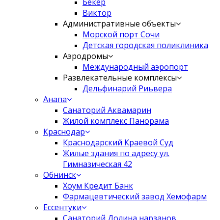
Бекер
Виктор
Административные объекты
Морской порт Сочи
Детская городская поликлиника
Аэродромы
Международный аэропорт
Развлекательные комплексы
Дельфинарий Риьвера
Анапа
Санаторий Аквамарин
Жилой комплекс Панорама
Краснодар
Краснодарский Краевой Суд
Жилые здания по адресу ул.
Гимназическая 42
Обнинск
Хоум Кредит Банк
Фармацевтический завод Хемофарм
Ессентуки
Санаторий Долина нарзанов