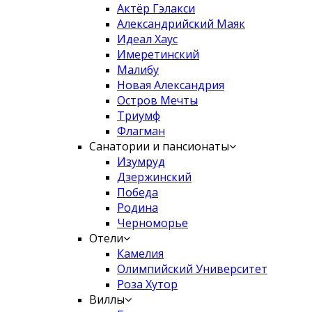
Актёр Гэлакси
Александрийский Маяк
Идеал Хаус
Имеретинский
Малибу
Новая Александрия
Остров Мечты
Триумф
Флагман
Санатории и пансионаты
Изумруд
Дзержинский
Победа
Родина
Черноморье
Отели
Камелия
Олимпийский Университет
Роза Хутор
Виллы