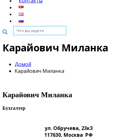
Контакты
Карaйович Миланка
Домой
Карaйович Миланка
Карaйович Миланка
Бухгалтер
ул. Обручева, 23к3
117630
,
Москва
РФ